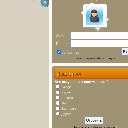
Логин:
Пароль:
запомнить
Забыл пароль
Регистрация
|
Наш опрос
Как вы узнали о нашем сайте?
Google
Яндекс
Rambler
Mail
Вконтакте
Другое
[
·
]
Результаты
Архив опросов