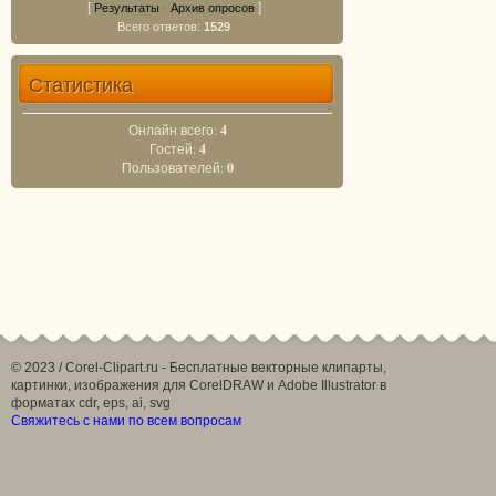
[
·
]
Результаты
Архив опросов
Всего ответов:
1529
Статистика
Онлайн всего:
4
Гостей:
4
Пользователей:
0
© 2023 / Corel-Clipart.ru - Бесплатные векторные клипарты,
картинки, изображения для CorelDRAW и Adobe Illustrator в
форматах cdr, eps, ai, svg
Свяжитесь с нами по всем вопросам