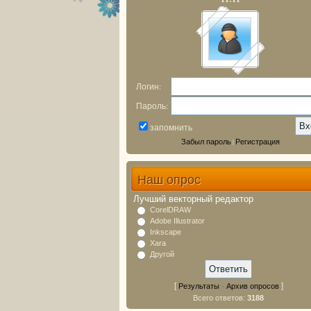
Логин:
Пароль:
запомнить
Забыл пароль
Регистрация
|
Наш опрос
Лучший векторный редактор
CorelDRAW
Adobe Illustrator
Inkscape
Xara
Другой
[
·
]
Результаты
Архив опросов
Всего ответов:
3188