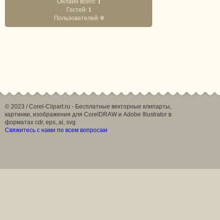
Онлайн всего:
1
Гостей:
1
Пользователей:
0
© 2023 / Corel-Clipart.ru - Бесплатные векторные клипарты,
картинки, изображения для CorelDRAW и Adobe Illustrator в
форматах cdr, eps, ai, svg
Свяжитесь с нами по всем вопросам