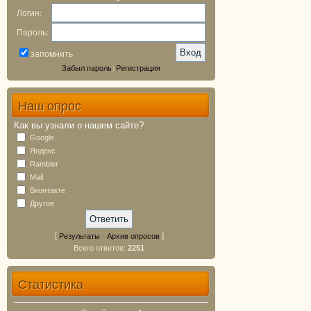
Логин:
Пароль:
запомнить
Забыл пароль
Регистрация
|
Наш опрос
Как вы узнали о нашем сайте?
Google
Яндекс
Rambler
Mail
Вконтакте
Другое
[
·
]
Результаты
Архив опросов
Всего ответов:
2251
Статистика