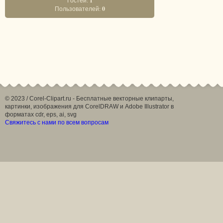
Гостей:
1
Пользователей:
0
© 2023 / Corel-Clipart.ru - Бесплатные векторные клипарты,
картинки, изображения для CorelDRAW и Adobe Illustrator в
форматах cdr, eps, ai, svg
Свяжитесь с нами по всем вопросам