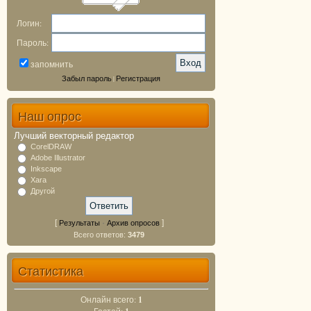
Логин:
Пароль:
запомнить
Забыл пароль
Регистрация
|
Наш опрос
Лучший векторный редактор
CorelDRAW
Adobe Illustrator
Inkscape
Xara
Другой
[
·
]
Результаты
Архив опросов
Всего ответов:
3479
Статистика
Онлайн всего:
1