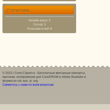
Статистика
Онлайн всего:
3
Гостей:
3
Пользователей:
0
© 2023 / Corel-Clipart.ru - Бесплатные векторные клипарты,
картинки, изображения для CorelDRAW и Adobe Illustrator в
форматах cdr, eps, ai, svg
Свяжитесь с нами по всем вопросам