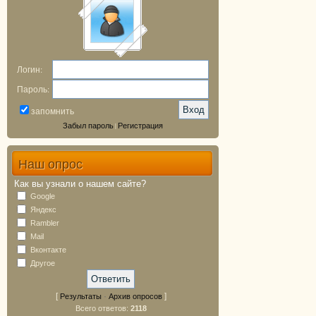
Логин:
Пароль:
запомнить
Забыл пароль
Регистрация
|
Наш опрос
Как вы узнали о нашем сайте?
Google
Яндекс
Rambler
Mail
Вконтакте
Другое
[
·
]
Результаты
Архив опросов
Всего ответов:
2118