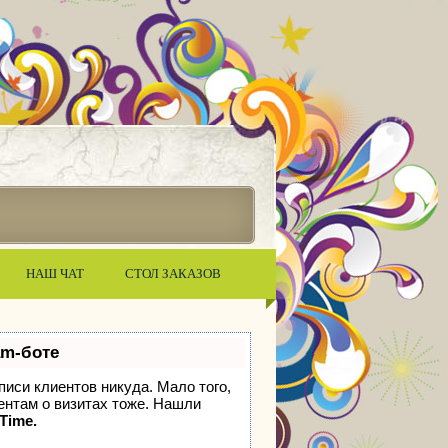
НАШ ЧАТ
СТОЛ ЗАКАЗОВ
am-боте
аписи клиентов никуда. Мало того,
иентам о визитах тоже. Нашли
tTime.