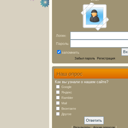
Логин:
Пароль:
запомнить
Забыл пароль
Регистрация
|
Наш опрос
Как вы узнали о нашем сайте?
Google
Яндекс
Rambler
Mail
Вконтакте
Другое
[
·
]
Результаты
Архив опросов