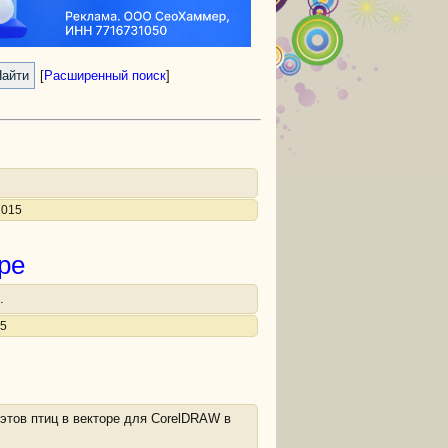
[
Расширенный поиск
]
2015
ре
.
15
этов птиц в векторе для CorelDRAW в