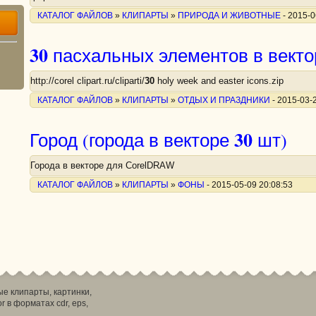
КАТАЛОГ ФАЙЛОВ
»
КЛИПАРТЫ
»
ПРИРОДА И ЖИВОТНЫЕ
- 2015-0
30
пасхальных элементов в векто
http://corel clipart.ru/cliparti/
30
holy week and easter icons.zip
КАТАЛОГ ФАЙЛОВ
»
КЛИПАРТЫ
»
ОТДЫХ И ПРАЗДНИКИ
- 2015-03-
30
Город (города в векторе
шт)
Города в векторе для CorelDRAW
КАТАЛОГ ФАЙЛОВ
»
КЛИПАРТЫ
»
ФОНЫ
- 2015-05-09 20:08:53
ные клипарты, картинки,
r в форматах cdr, eps,