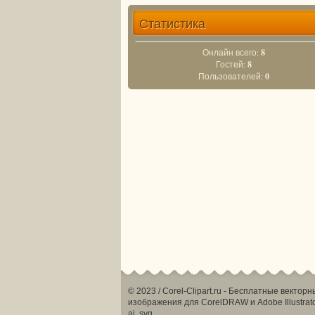
Статистика
Онлайн всего:
8
Гостей:
8
Пользователей:
0
© 2023 / Corel-Clipart.ru - Бесплатные вектор
изображения для CorelDRAW и Adobe Illustrato
ai, svg