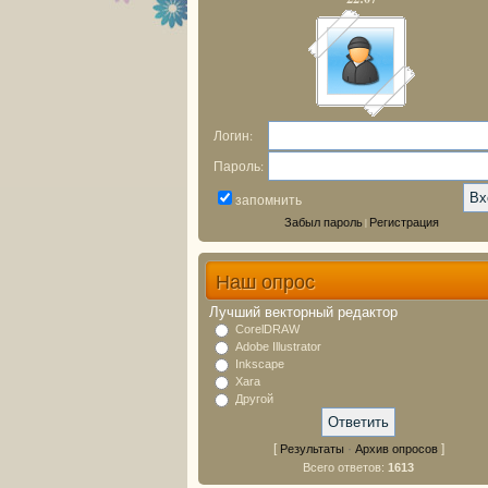
Логин:
Пароль:
запомнить
Забыл пароль
Регистрация
|
Наш опрос
Лучший векторный редактор
CorelDRAW
Adobe Illustrator
Inkscape
Xara
Другой
[
·
]
Результаты
Архив опросов
Всего ответов:
1613