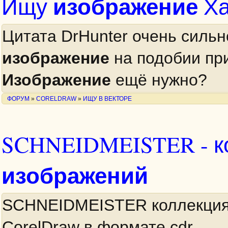
изображение
Ищу
Ха
Цитата DrHunter очень силь
изображение
на подобии пр
Изображение
ещё нужно?
ФОРУМ
»
CORELDRAW
»
ИЩУ В ВЕКТОРЕ
SCHNEIDMEISTER - к
изображений
SCHNEIDMEISTER коллекция
CorelDraw в формате cdr.