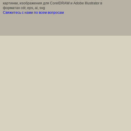
картинки, изображения для CorelDRAW и Adobe Illustrator в
форматах cdr, eps, ai, svg
Свяжитесь с нами по всем вопросам