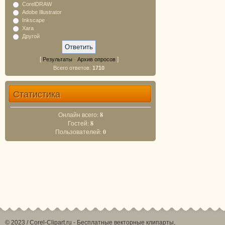
CorelDRAW
Adobe Illustrator
Inkscape
Xara
Другой
[
·
]
Результаты
Архив опросов
Всего ответов:
1710
Статистика
Онлайн всего:
8
Гостей:
8
Пользователей:
0
© 2023 / Corel-Clipart.ru - Бесплатные векторные клипарты,