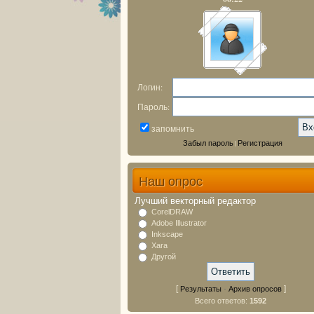
Логин:
Пароль:
запомнить
Забыл пароль
Регистрация
|
Наш опрос
Лучший векторный редактор
CorelDRAW
Adobe Illustrator
Inkscape
Xara
Другой
[
·
]
Результаты
Архив опросов
Всего ответов:
1592