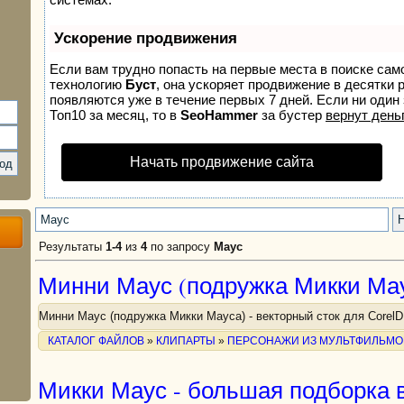
Ускорение продвижения
Если вам трудно попасть на первые места в поиске сам
технологию
Буст
, она ускоряет продвижение в десятки 
появляются уже в течение первых 7 дней. Если ни один 
Топ10 за месяц, то в
SeoHammer
за бустер
вернут деньг
Начать продвижение сайта
Результаты
1-4
из
4
по запросу
Маус
Минни Маус (подружка Микки Мау
Минни Маус (подружка Микки Мауса) - векторный сток для Corel
КАТАЛОГ ФАЙЛОВ
»
КЛИПАРТЫ
»
ПЕРСОНАЖИ ИЗ МУЛЬТФИЛЬМО
Микки Маус - большая подборка в