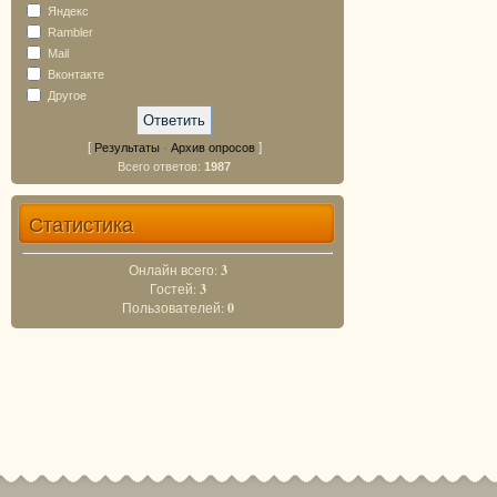
Яндекс
Rambler
Mail
Вконтакте
Другое
[
·
]
Результаты
Архив опросов
Всего ответов:
1987
Статистика
Онлайн всего:
3
Гостей:
3
Пользователей:
0