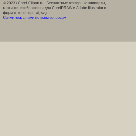
© 2023 / Corel-Clipart.ru - Бесплатные векторные клипарты,
картинки, изображения для CorelDRAW и Adobe Illustrator в
форматах cdr, eps, ai, svg
Свяжитесь с нами по всем вопросам