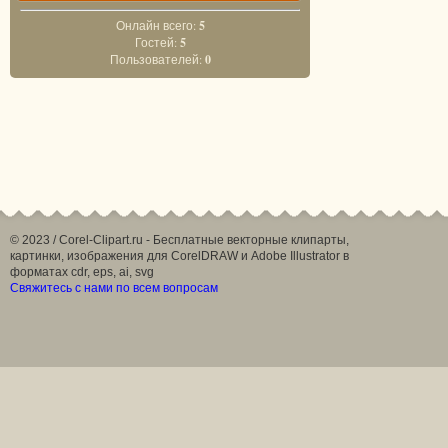
Онлайн всего:
5
Гостей:
5
Пользователей:
0
© 2023 / Corel-Clipart.ru - Бесплатные векторные клипарты,
картинки, изображения для CorelDRAW и Adobe Illustrator в
форматах cdr, eps, ai, svg
Свяжитесь с нами по всем вопросам