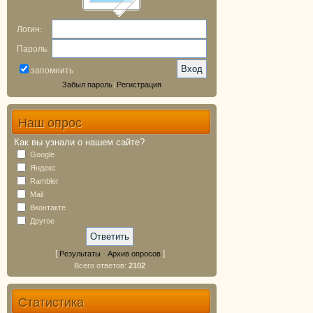
Логин:
Пароль:
запомнить
Забыл пароль
Регистрация
|
Наш опрос
Как вы узнали о нашем сайте?
Google
Яндекс
Rambler
Mail
Вконтакте
Другое
[
·
]
Результаты
Архив опросов
Всего ответов:
2102
Статистика