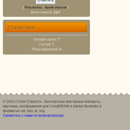
[
·
]
Результаты
Архив опросов
Всего ответов:
2117
Статистика
Онлайн всего:
7
Гостей:
7
Пользователей:
0
© 2023 / Corel-Clipart.ru - Бесплатные векторные клипарты,
картинки, изображения для CorelDRAW и Adobe Illustrator в
форматах cdr, eps, ai, svg
Свяжитесь с нами по всем вопросам